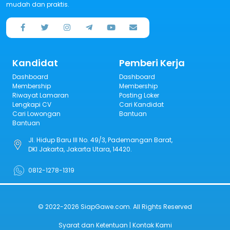
mudah dan praktis.
Kandidat
Pemberi Kerja
Dashboard
Dashboard
Membership
Membership
Riwayat Lamaran
Posting Loker
Lengkapi CV
Cari Kandidat
Cari Lowongan
Bantuan
Bantuan
Jl. Hidup Baru III No. 49/3, Pademangan Barat,
DKI Jakarta, Jakarta Utara, 14420.
0812-1278-1319
© 2022-2026 SiapGawe.com. All Rights Reserved
Syarat dan Ketentuan
|
Kontak Kami